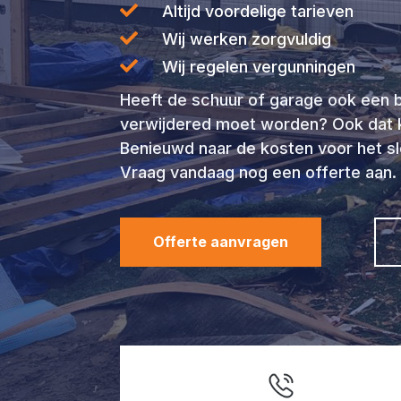

Altijd voordelige tarieven

Wij werken zorgvuldig

Wij regelen vergunningen
Heeft de schuur of garage ook een 
verwijdered moet worden? Ook dat k
Benieuwd naar de kosten voor het s
Vraag vandaag nog een offerte aan.
Offerte aanvragen