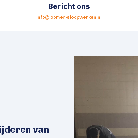
Bericht ons
info@loomer-sloopwerken.nl
wijderen van