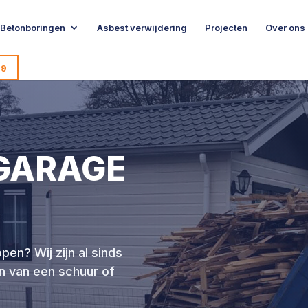
Betonboringen
Asbest verwijdering
Projecten
Over ons
99
GARAGE
pen? Wij zijn al sinds
n van een schuur of